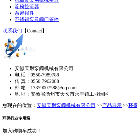
机械及釜用机械密封
淀粉旋流器
泵易损件
不锈钢泵及阀门管件
联系我们
【
Contact
】
安徽天耐泵阀机械有限公司
电 话：0550-7989788
传 真：0550-7962088
邮 箱：13359007588@qq.com
地 址：安徽省滁州市天长市永丰镇工业园区
您现在的位置：
安徽天耐泵阀机械有限公司
>>
产品展示
>>
环
环保行业专用泵
加入购物车成功！