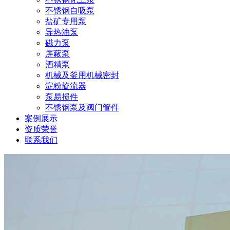
不锈钢自吸泵
盐矿专用泵
导热油泵
磁力泵
屏蔽泵
酒精泵
机械及釜用机械密封
淀粉旋流器
泵易损件
不锈钢泵及阀门管件
案例展示
资质荣誉
联系我们