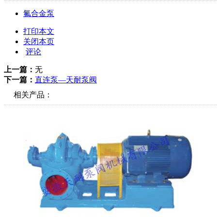
氟合金泵
打印本文
关闭本页
评论
上一篇：
无
下一篇：
直连泵—天耐泵阀
相关产品：