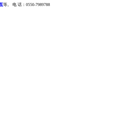
泵
等。
电 话：0550-7989788