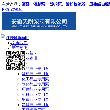
主营产品：
酒泵
、
酒精泵
、
淀粉泵
、
淀粉旋流器
、
卫生级自吸
RSS
-
购物车
网站首页
关于我们
新闻动态
企业新闻
行业资讯
产品展示
食品行业专用泵
酒精行业专用泵
化工行业专用泵
制药行业专用泵
环保行业专用泵
淀粉行业专用泵
酿造行业专用泵
发酵行业专用泵
不锈钢化工泵