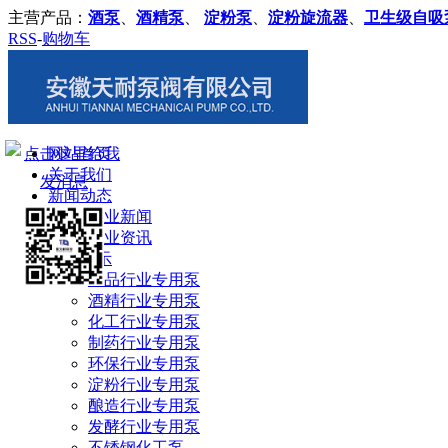
主营产品：
酒泵
、
酒精泵
、
淀粉泵
、
淀粉旋流器
、
卫生级自吸
RSS
-
购物车
网站首页
关于我们
新闻动态
企业新闻
行业资讯
产品展示
食品行业专用泵
酒精行业专用泵
化工行业专用泵
制药行业专用泵
环保行业专用泵
淀粉行业专用泵
酿造行业专用泵
发酵行业专用泵
不锈钢化工泵