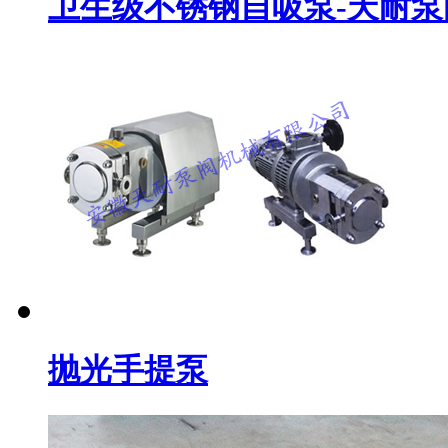
卫生级不锈钢自吸泵-天耐泵
抛光手提泵