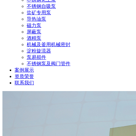
不锈钢自吸泵
盐矿专用泵
导热油泵
磁力泵
屏蔽泵
酒精泵
机械及釜用机械密封
淀粉旋流器
泵易损件
不锈钢泵及阀门管件
案例展示
资质荣誉
联系我们