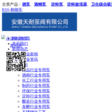
主营产品：
酒泵
、
酒精泵
、
淀粉泵
、
淀粉旋流器
、
卫生级自吸
RSS
-
购物车
网站首页
关于我们
新闻动态
企业新闻
行业资讯
产品展示
食品行业专用泵
酒精行业专用泵
化工行业专用泵
制药行业专用泵
环保行业专用泵
淀粉行业专用泵
酿造行业专用泵
发酵行业专用泵
不锈钢化工泵