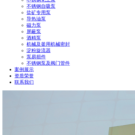
不锈钢自吸泵
盐矿专用泵
导热油泵
磁力泵
屏蔽泵
酒精泵
机械及釜用机械密封
淀粉旋流器
泵易损件
不锈钢泵及阀门管件
案例展示
资质荣誉
联系我们