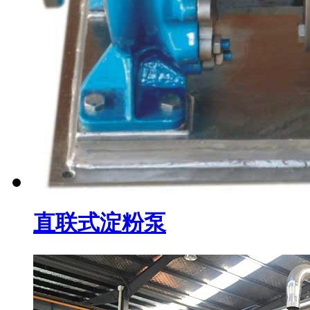
直联式淀粉泵