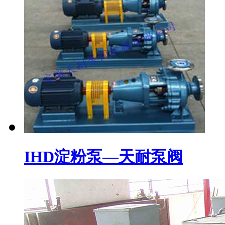
IHD淀粉泵—天耐泵阀