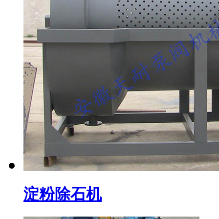
淀粉除石机