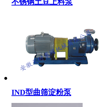
不锈钢土豆上料泵
IND型曲筛淀粉泵