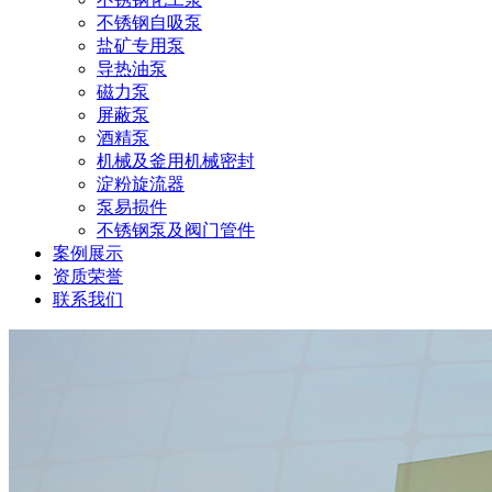
不锈钢自吸泵
盐矿专用泵
导热油泵
磁力泵
屏蔽泵
酒精泵
机械及釜用机械密封
淀粉旋流器
泵易损件
不锈钢泵及阀门管件
案例展示
资质荣誉
联系我们