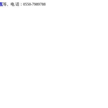
泵
等。
电 话：0550-7989788