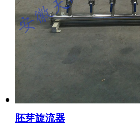
胚芽旋流器