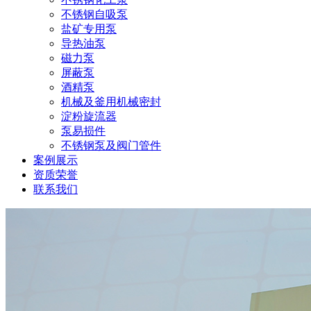
不锈钢自吸泵
盐矿专用泵
导热油泵
磁力泵
屏蔽泵
酒精泵
机械及釜用机械密封
淀粉旋流器
泵易损件
不锈钢泵及阀门管件
案例展示
资质荣誉
联系我们