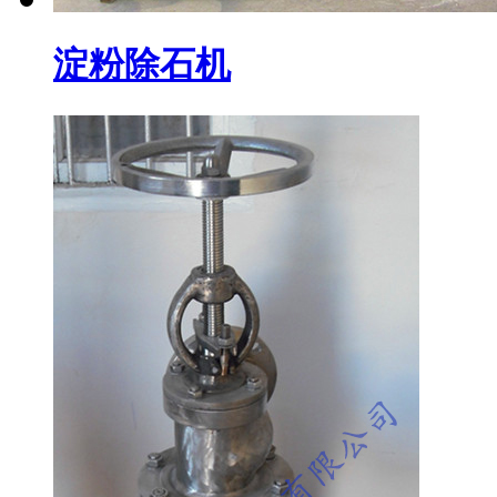
淀粉除石机