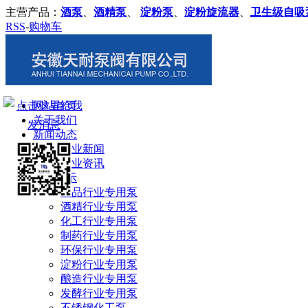
主营产品：
酒泵
、
酒精泵
、
淀粉泵
、
淀粉旋流器
、
卫生级自吸
RSS
-
购物车
网站首页
关于我们
新闻动态
企业新闻
行业资讯
产品展示
食品行业专用泵
酒精行业专用泵
化工行业专用泵
制药行业专用泵
环保行业专用泵
淀粉行业专用泵
酿造行业专用泵
发酵行业专用泵
不锈钢化工泵