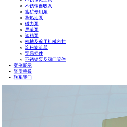
不锈钢自吸泵
盐矿专用泵
导热油泵
磁力泵
屏蔽泵
酒精泵
机械及釜用机械密封
淀粉旋流器
泵易损件
不锈钢泵及阀门管件
案例展示
资质荣誉
联系我们