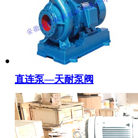
直连泵—天耐泵阀