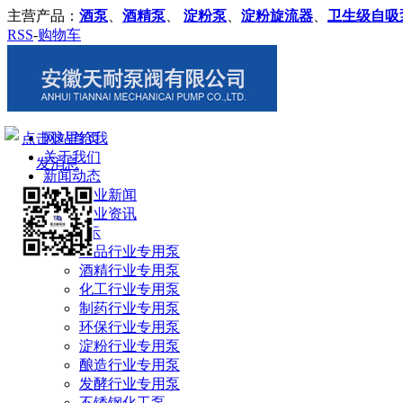
主营产品：
酒泵
、
酒精泵
、
淀粉泵
、
淀粉旋流器
、
卫生级自吸
RSS
-
购物车
网站首页
关于我们
新闻动态
企业新闻
行业资讯
产品展示
食品行业专用泵
酒精行业专用泵
化工行业专用泵
制药行业专用泵
环保行业专用泵
淀粉行业专用泵
酿造行业专用泵
发酵行业专用泵
不锈钢化工泵