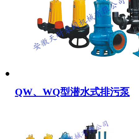
QW、WQ型潜水式排污泵